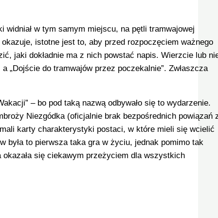
i widniał w tym samym miejscu, na pętli tramwajowej
ę okazuje, istotne jest to, aby przed rozpoczęciem ważnego
zić, jaki dokładnie ma z nich powstać napis. Wierzcie lub ni
, a „Dojście do tramwajów przez poczekalnie”. Zwłaszcza
akacji” – bo pod taką nazwą odbywało się to wydarzenie.
broży Niezgódka (oficjalnie brak bezpośrednich powiązań 
li karty charakterystyki postaci, w które mieli się wcielić
w była to pierwsza taka gra w życiu, jednak pomimo tak
a okazała się ciekawym przeżyciem dla wszystkich