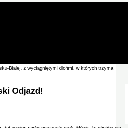
ski Odjazd!
, żył p
ewien nader barczysty grek.
Mówił,
że choćby nie