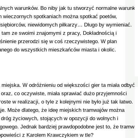
lnych warunków. Bo niby jak tu stworzyć normalne warunki
ch wieczornych spotkaniach można spotkać poetów,
dsiębiorców, niewidomych piłkarzy… Długo by wymieniać.
się tam ze swoimi znajomymi z pracy, Dokładnością i
nienie przerodzi się w coś rzeczywistego. W plan
anego do wszystkich mieszkańców miasta i okolic.
miejska. W odróżnieniu od większości gier ta miała odbyć
 oraz, co oczywiste, miała sprawiać dużo przyjemności
e w realizacji, o tyle z kolejnymi nie było już tak łatwo. 
waje. Może dlatego, że ideę miejskich tramwajów można
y dróg życiowych, stojących w opozycji do wolnych i
owego. Jednak bardziej prawdopodobne jest to, że tramwa
bi opowieści z Karolem Krawczykiem w tle?