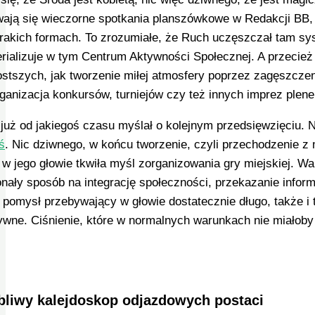
ają się wieczorne spotkania planszówkowe w Redakcji BB, s
rakich formach. To zrozumiałe, że Ruch uczęszczał tam sy
rializuje w tym Centrum Aktywności Społecznej. A przecie
ostszych, jak tworzenie miłej atmosfery poprzez zagęszczen
rganizacja konkursów, turniejów czy też innych imprez plen
już od jakiegoś czasu myślał o kolejnym przedsięwzięciu. 
ś
. Nic dziwnego, w końcu tworzenie, czyli przechodzenie z
 w jego głowie tkwiła myśl zorganizowania gry miejskiej. Wa
nały sposób na integrację społeczności, przekazanie inform
 pomysł przebywający w głowie dostatecznie długo, także i 
ywne. Ciśnienie, które w normalnych warunkach nie miałoby
liwy kalejdoskop odjazdowych postaci