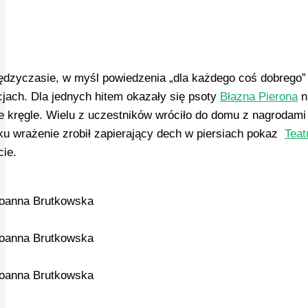
dzyczasie, w myśl powiedzenia „dla każdego coś dobrego” 
cjach. Dla jednych hitem okazały się psoty
Błazna Pierona
ni
ie kręgle. Wielu z uczestników wróciło do domu z nagrodam
ku wrażenie zrobił zapierający dech w piersiach pokaz
Teat
cie.
Joanna Brutkowska
Joanna Brutkowska
Joanna Brutkowska