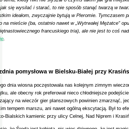
jak się wysilać i starać, to nie sposób stanąć twarzą w twarz
tkim ideałom, zwyczajnie bytują w Pleromie. Tymczasem pra
o na mieście (ba, ostatnio nawet w „Wytrwałej Mężatce” op
iętnastowiecznego francuskiego tria), ale nie jest to coś
ie
.
zdnia pomysłowa w Bielsku-Białej przy Krasińs
go dnia wiosna poczęstowała nas kolejnym zimnym wieczore
tku, ale obecny rok preferował nieco chłodniejsze podejście
zający na wieczór gier planszowych powinien zmarznąć, jed
im tempem marszu, ani nawet ogólną ekscytacją. Był to efek
ko-Bialskich kamienic przy ulicy Celnej, Nad Niprem i Kras
się, że Środa jest kobietą, nic więc dziwnego, że jest magi