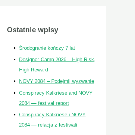
a
j
Ostatnie wpisy
d
m
l
Środogranie kończy 7 lat
a
Designer Camp 2026 – High Risk,
:
High Reward
NOVY 2084 – Podejmij wyzwanie
Conspiracy Kalkriese and NOVY
2084 — festival report
Conspiracy Kalkriese i NOVY
2084 — relacja z festiwali