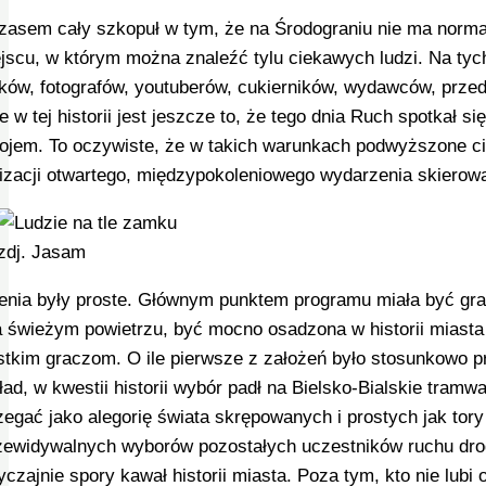
asem cały szkopuł w tym, że na Środograniu nie ma norma
jscu, w którym można znaleźć tylu ciekawych ludzi. Na ty
ów, fotografów, youtuberów, cukierników, wydawców, prze
ne w tej historii jest jeszcze to, że tego dnia Ruch spotkał 
jem. To oczywiste, że w takich warunkach podwyższone ciś
izacji otwartego, międzypokoleniowego wydarzenia skierow
zdj. Jasam
enia były proste. Głównym punktem programu miała być gra 
a świeżym powietrzu, być mocno osadzona w historii miasta
tkim graczom. O ile pierwsze z założeń było stosunkowo prost
ład, w kwestii historii wybór padł na Bielsko-Bialskie tram
zegać jako alegorię świata skrępowanych i prostych jak tor
zewidywalnych wyborów pozostałych uczestników ruchu drog
yczajnie spory kawał historii miasta. Poza tym, kto nie lu