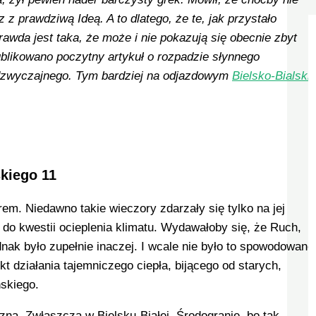
 z prawdziwą Ideą. A to dlatego, że te, jak przystało
wda jest taka, że może i nie pokazują się obecnie zbyt
ublikowano poczytny artykuł o rozpadzie słynnego
 nadzwyczajnego. Tym bardziej na odjazdowym
Bielsko-Bialski
kiego 11
m. Niedawno takie wieczory zdarzały się tylko na jej
 do kwestii ocieplenia klimatu. Wydawałoby się, że Ruch,
nak było zupełnie inaczej. I wcale nie było to spowodowane
t działania tajemniczego ciepła, bijącego od starych,
ińskiego.
czna. Zwłaszcza w Bielsku-Białej. Środogranie, bo tak