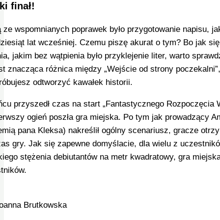
ki finał!
 ze wspomnianych poprawek było przygotowanie napisu, jak
dziesiąt lat wcześniej. Czemu piszę akurat o tym? Bo jak si
ia, jakim bez wątpienia było przyklejenie liter, warto sprawd
est znacząca różnica między „Wejście od strony poczekalni”
róbujesz odtworzyć kawałek historii.
cu przyszedł czas na start „Fantastycznego Rozpoczęcia W
erwszy ogień poszła gra miejska. Po tym jak prowadzący Am
mią pana Kleksa) nakreślił ogólny scenariusz, gracze otrzyma
as gry. Jak się zapewne domyślacie, dla wielu z uczestnikó
iego stężenia debiutantów na metr kwadratowy, gra miejsk
tników.
Joanna Brutkowska