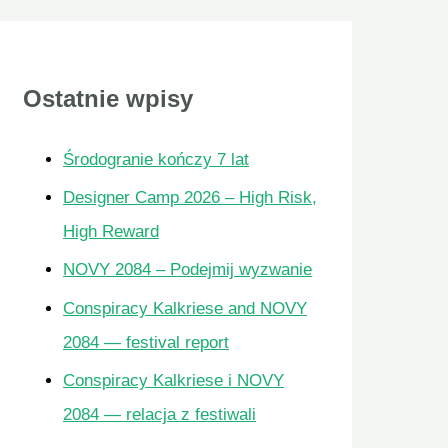
a
j
Ostatnie wpisy
d
l
Środogranie kończy 7 lat
a
Designer Camp 2026 – High Risk,
:
High Reward
NOVY 2084 – Podejmij wyzwanie
Conspiracy Kalkriese and NOVY
2084 — festival report
Conspiracy Kalkriese i NOVY
2084 — relacja z festiwali