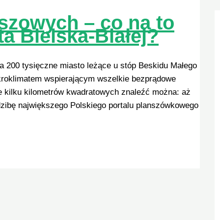
nszowych – co na to
a Bielska-Białej?
łna 200 tysięczne miasto leżące u stóp Beskidu Małego
ikroklimatem wspierającym wszelkie bezprądowe
ie kilku kilometrów kwadratowych znaleźć można: aż
dzibę największego Polskiego portalu planszówkowego