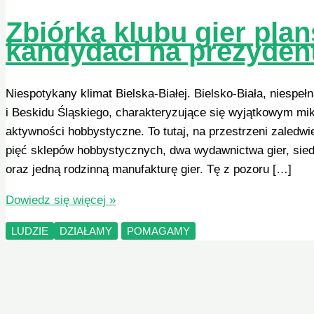
Zbiórka klubu gier pla
kandydaci na prezydent
Niespotykany klimat Bielska-Białej. Bielsko-Biała, niespe
i Beskidu Śląskiego, charakteryzujące się wyjątkowym m
aktywności hobbystyczne. To tutaj, na przestrzeni zaledw
pięć sklepów hobbystycznych, dwa wydawnictwa gier, sie
oraz jedną rodzinną manufakturę gier. Tę z pozoru […]
Zbiórka
Dowiedz się więcej »
klubu
LUDZIE
DZIAŁAMY
POMAGAMY
gier
planszowych
–
co
na