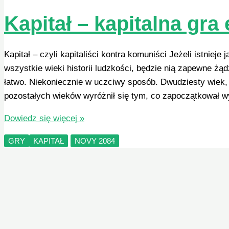
Kapitał – kapitalna gr
Kapitał – czyli kapitaliści kontra komuniści Jeżeli istnieje
wszystkie wieki historii ludzkości, będzie nią zapewne żą
łatwo. Niekoniecznie w uczciwy sposób. Dwudziesty wiek, 
pozostałych wieków wyróżnił się tym, co zapoczątkował w
Kapitał
Dowiedz się więcej »
–
GRY
KAPITAŁ
NOVY 2084
kapitalna
gra
ekonomiczna