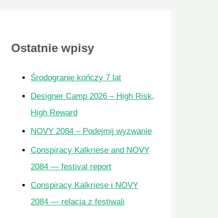
a
j
Ostatnie wpisy
d
l
Środogranie kończy 7 lat
a
Designer Camp 2026 – High Risk,
:
High Reward
NOVY 2084 – Podejmij wyzwanie
Conspiracy Kalkriese and NOVY
2084 — festival report
Conspiracy Kalkriese i NOVY
2084 — relacja z festiwali