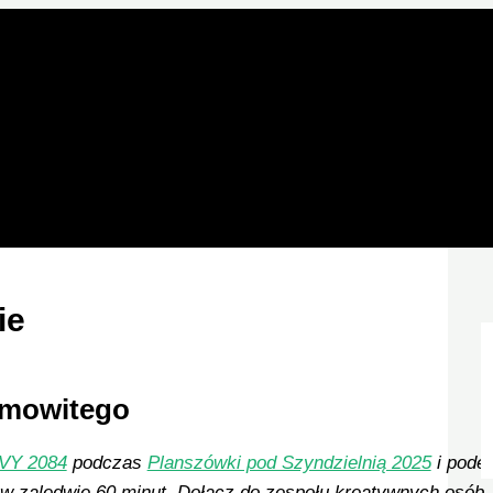
ie
samowitego
VY 2084
podczas
Planszówki pod Szyndzielnią 2025
i podej
 w zaledwie 60 minut. Dołącz do zespołu kreatywnych osób,