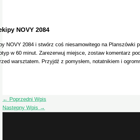
ekipy NOVY 2084
py NOVY 2084 i stwórz coś niesamowitego na Planszówki po
otyp w 60 minut. Zarezerwuj miejsce, zostaw komentarz pod
przed warsztatem. Przyjdź z pomysłem, notatnikiem i ogro
←
Poprzedni Wpis
Następny Wpis
→