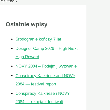
e dla
a
wymi i
j
Ostatnie wpisy
d
l
Środogranie kończy 7 lat
a
Designer Camp 2026 – High Risk,
:
High Reward
e
adto
NOVY 2084 – Podejmij wyzwanie
acę z
Conspiracy Kalkriese and NOVY
2084 — festival report
Conspiracy Kalkriese i NOVY
2084 — relacja z festiwali