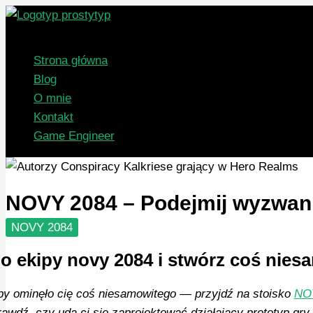
Przejdź
Szukaj
do
treści
Strona główna
Blog
O mnie
Kontakt
Game Engineer
NOVY 2084 – Podejmij wyzwan
NOVY 2084
o ekipy novy 2084 i stwórz coś nie
by ominęło cię coś niesamowitego — przyjdź na stoisko
NO
awdź, czy uda ci się zaprojektować działający prototyp gry