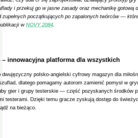
flady i przekuj go w jasne zasady oraz mechanikę gotową d
zupełnych początkujących po zapalonych twórców — które 
ublikacji w
NOVY 2084
.
– innowacyjna platforma dla wszystkich
 dwujęzyczny polsko‑angielski cyfrowy magazyn dla miłoś
szuflad, dlatego pomagamy autorom zamienić pomysł w gryw
by gier i grupy testerskie — część pozyskanych środków p
mi testerami. Dzięki temu gracze zyskują dostęp do świeżyc
bądź na bieżąco.