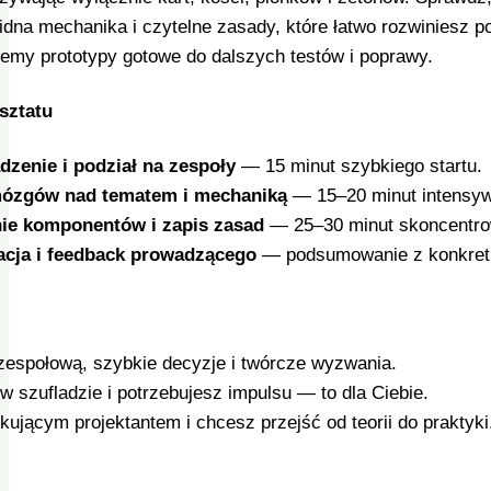
lidna mechanika i czytelne zasady, które łatwo rozwiniesz
jemy prototypy gotowe do dalszych testów i poprawy.
sztatu
zenie i podział na zespoły
— 15 minut szybkiego startu.
ózgów nad tematem i mechaniką
— 15–20 minut intensyw
ie komponentów i zapis zasad
— 25–30 minut skoncentro
acja i feedback prowadzącego
— podsumowanie z konkretn
zespołową, szybkie decyzje i twórcze wyzwania.
 szufladzie i potrzebujesz impulsu — to dla Ciebie.
kującym projektantem i chcesz przejść od teorii do praktyki