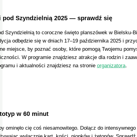
 pod Szyndzielnią 2025 — sprawdź się
d Szyndzielnią to coroczne święto planszówek w Bielsku‑Biał
ycja odbędzie się w dniach 17–19 października 2025 i przyc
alne miejsce, by poznać osoby, które pomogą Twojemu pomys
liczności. W programie znajdziesz atrakcje dla rodzin i za
gramu i aktualności znajdziesz na stronie
organizatora
.
totyp w 60 minut
by ominęło cię coś niesamowitego. Dołącz do intensywnego 
używając wyłącznie kart, kości, pionków i żetonów. Sprawdź