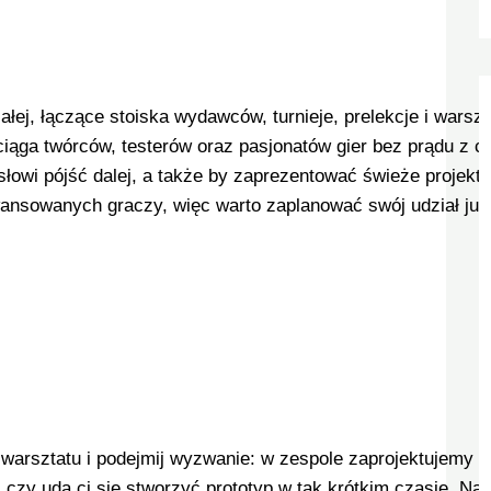
ej, łączące stoiska wydawców, turnieje, prelekcje i warszt
iąga twórców, testerów oraz pasjonatów gier bez prądu z c
łowi pójść dalej, a także by zaprezentować świeże projekty
awansowanych graczy, więc warto zaplanować swój udział już 
warsztatu i podejmij wyzwanie: w zespole zaprojektujemy 
, czy uda ci się stworzyć prototyp w tak krótkim czasie. N