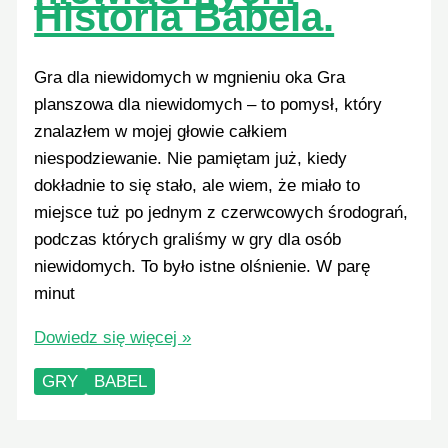
Historia Babela.
Gra dla niewidomych w mgnieniu oka Gra
planszowa dla niewidomych – to pomysł, który
znalazłem w mojej głowie całkiem
niespodziewanie. Nie pamiętam już, kiedy
dokładnie to się stało, ale wiem, że miało to
miejsce tuż po jednym z czerwcowych środograń,
podczas których graliśmy w gry dla osób
niewidomych. To było istne olśnienie. W parę
minut
Gra
Dowiedz się więcej »
planszowa
GRY
BABEL
nie
tylko
dla