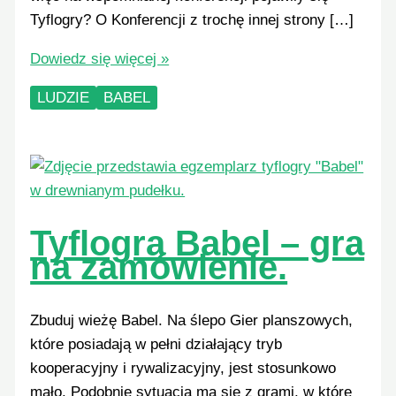
Tyflogry? O Konferencji z trochę innej strony […]
Tyflogry
Dowiedz się więcej »
podbijają
LUDZIE
BABEL
Wojskową
Akademię
Techniczną
Tyflogra Babel – gra
na zamówienie.
Zbuduj wieżę Babel. Na ślepo Gier planszowych,
które posiadają w pełni działający tryb
kooperacyjny i rywalizacyjny, jest stosunkowo
mało. Podobnie sytuacja ma się z grami, w które