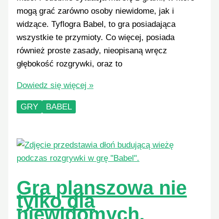
mogą grać zarówno osoby niewidome, jak i
widzące. Tyflogra Babel, to gra posiadająca
wszystkie te przymioty. Co więcej, posiada
również proste zasady, nieopisaną wręcz
głębokość rozgrywki, oraz to
Tyflogra
Dowiedz się więcej »
Babel
GRY
BABEL
–
gra
na
zamówienie.
Gra planszowa nie
tylko dla
niewidomych.